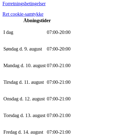
Forretningsbetingelser
Ret cookie-samtykke
Åbningstider
I dag
0
7
:
0
0
-
20
:
0
0
Søndag d. 9. august
0
7
:
0
0
-
20
:
0
0
Mandag d. 10. august
0
7
:
0
0
-
21
:
0
0
Tirsdag d. 11. august
0
7
:
0
0
-
21
:
0
0
Onsdag d. 12. august
0
7
:
0
0
-
21
:
0
0
Torsdag d. 13. august
0
7
:
0
0
-
21
:
0
0
Fredag d. 14. august
0
7
:
0
0
-
21
:
0
0