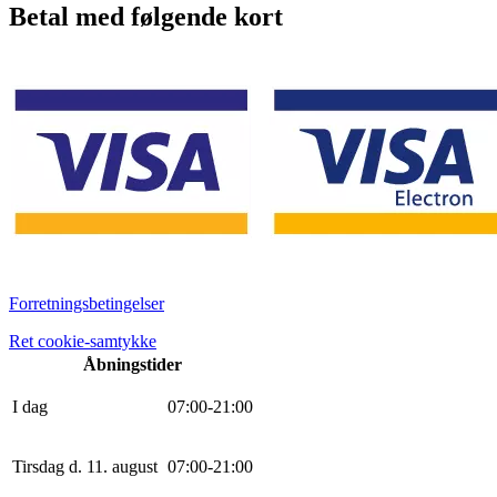
Betal med følgende kort
Forretningsbetingelser
Ret cookie-samtykke
Åbningstider
I dag
0
7
:
0
0
-
21
:
0
0
Tirsdag d. 11. august
0
7
:
0
0
-
21
:
0
0