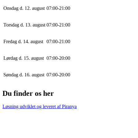
Onsdag d. 12. august
0
7
:
0
0
-
21
:
0
0
Torsdag d. 13. august
0
7
:
0
0
-
21
:
0
0
Fredag d. 14. august
0
7
:
0
0
-
21
:
0
0
Lørdag d. 15. august
0
7
:
0
0
-
20
:
0
0
Søndag d. 16. august
0
7
:
0
0
-
20
:
0
0
Du finder os her
Løsning udviklet og leveret af
Piranya