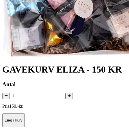
GAVEKURV ELIZA - 150 KR
Antal
Pris
150
,
-
kr.
Læg i kurv