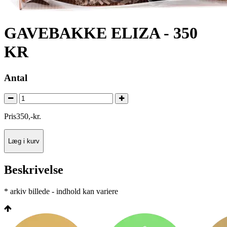
GAVEBAKKE ELIZA - 350
KR
Antal
Pris
350
,
-
kr.
Læg i kurv
Beskrivelse
* arkiv billede - indhold kan variere