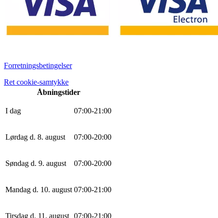
Forretningsbetingelser
Ret cookie-samtykke
Åbningstider
I dag
0
7
:
0
0
-
21
:
0
0
Lørdag d. 8. august
0
7
:
0
0
-
20
:
0
0
Søndag d. 9. august
0
7
:
0
0
-
20
:
0
0
Mandag d. 10. august
0
7
:
0
0
-
21
:
0
0
Tirsdag d. 11. august
0
7
:
0
0
-
21
:
0
0