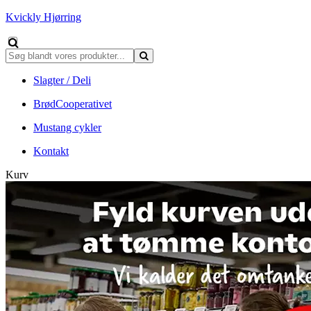
Kvickly Hjørring
Slagter / Deli
BrødCooperativet
Mustang cykler
Kontakt
Kurv