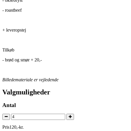
- oksebryst
- roastbeef
+ leveropstej
Tilkøb
- brød og smør + 20,-
Billedemateriale er vejledende
Valgmuligheder
Antal
Pris
120
,
-
kr.