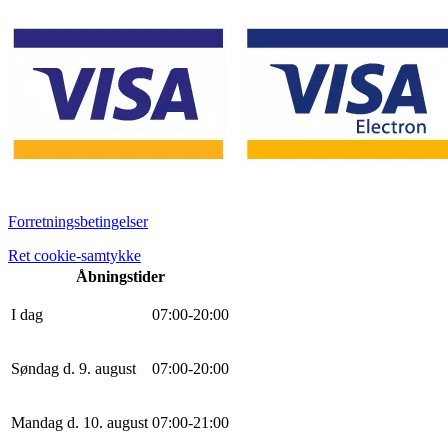
Forretningsbetingelser
Ret cookie-samtykke
Åbningstider
I dag
0
7
:
0
0
-
20
:
0
0
Søndag d. 9. august
0
7
:
0
0
-
20
:
0
0
Mandag d. 10. august
0
7
:
0
0
-
21
:
0
0