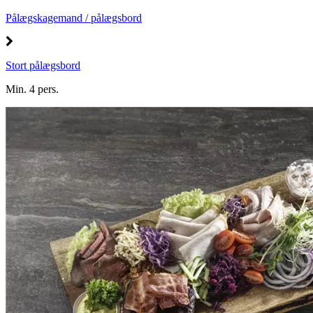
Pålægskagemand / pålægsbord
Stort pålægsbord
Min. 4 pers.