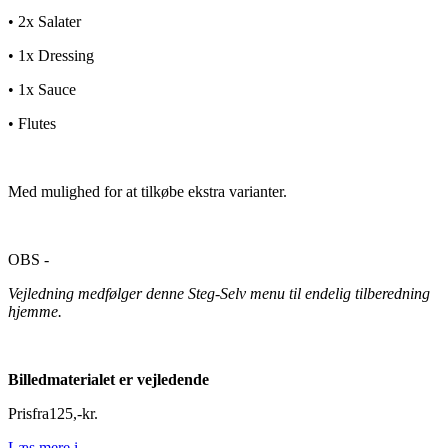
• 2x Salater
• 1x Dressing
• 1x Sauce
• Flutes
Med mulighed for at tilkøbe ekstra varianter.
OBS -
Vejledning medfølger denne Steg-Selv menu til endelig tilberedning
hjemme.
Billedmaterialet er vejledende
Pris
fra
125
,
-
kr.
Læs mere
i