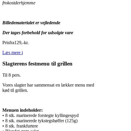
frokostderhjemme
Billedematerialet er vejledende
Der tages forbehold for udsolgte vare
Pris
fra
129
,
-
kr.
Læs mere
i
Slagterens festmenu til grillen
Til 8 pers.
Vores slagter har sammensat en lækker menu med
kød til grillen.
Menuen indeholder:
• 8 stk. marinerede forstegte kyllingespyd
• 8 stk. marinerede tykstegsbøffer (125g)
• 8 stk. frankfurtere