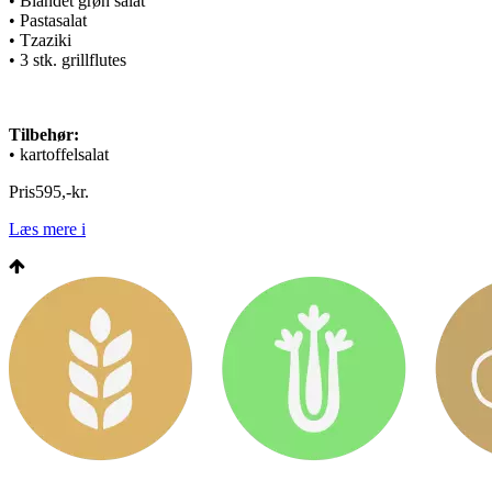
• Blandet grøn salat
• Pastasalat
• Tzaziki
• 3 stk. grillflutes
Tilbehør:
• kartoffelsalat
Pris
595
,
-
kr.
Læs mere
i