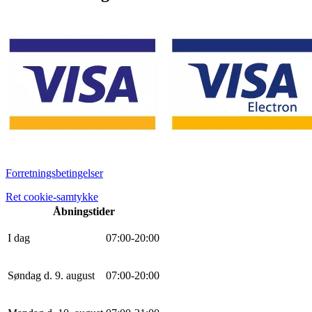
Forretningsbetingelser
Ret cookie-samtykke
Åbningstider
I dag
0
7
:
0
0
-
20
:
0
0
Søndag d. 9. august
0
7
:
0
0
-
20
:
0
0