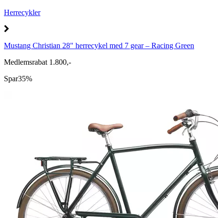
Herrecykler
Mustang Christian 28" herrecykel med 7 gear – Racing Green
Medlemsrabat 1.800,-
Spar
35%