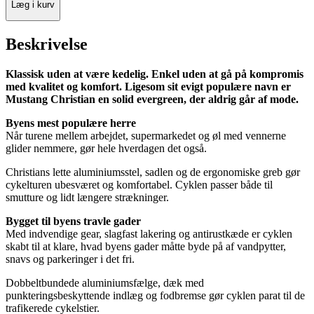
Læg i kurv
Beskrivelse
Klassisk uden at være kedelig. Enkel uden at gå på kompromis
med kvalitet og komfort. Ligesom sit evigt populære navn er
Mustang Christian en solid evergreen, der aldrig går af mode.
Byens mest populære herre
Når turene mellem arbejdet, supermarkedet og øl med vennerne
glider nemmere, gør hele hverdagen det også.
Christians lette aluminiumsstel, sadlen og de ergonomiske greb gør
cykelturen ubesværet og komfortabel. Cyklen passer både til
smutture og lidt længere strækninger.
Bygget til byens travle gader
Med indvendige gear, slagfast lakering og antirustkæde er cyklen
skabt til at klare, hvad byens gader måtte byde på af vandpytter,
snavs og parkeringer i det fri.
Dobbeltbundede aluminiumsfælge, dæk med
punkteringsbeskyttende indlæg og fodbremse gør cyklen parat til de
trafikerede cykelstier.