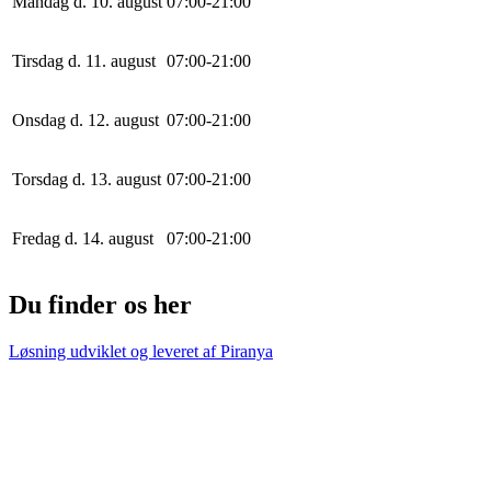
Mandag d. 10. august
0
7
:
0
0
-
21
:
0
0
Tirsdag d. 11. august
0
7
:
0
0
-
21
:
0
0
Onsdag d. 12. august
0
7
:
0
0
-
21
:
0
0
Torsdag d. 13. august
0
7
:
0
0
-
21
:
0
0
Fredag d. 14. august
0
7
:
0
0
-
21
:
0
0
Du finder os her
Løsning udviklet og leveret af
Piranya