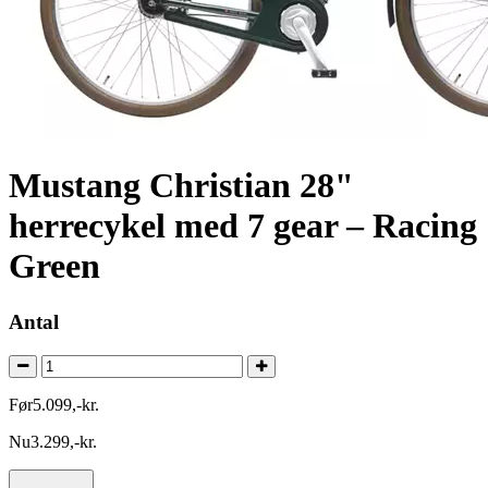
Mustang Christian 28"
herrecykel med 7 gear – Racing
Green
Antal
Før
5.099
,
-
kr.
Nu
3.299
,
-
kr.