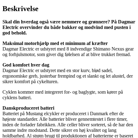
Beskrivelse
Skal din hverdag også være nemmere og grønnere? På Dagmar
Electric overvinder du både bakker og modvind med pusten i
god behold.
Maksimal motorhjælp med et minimum af kræfter
Dagmar Electric er udstyret med 8 indvendige Shimano Nexus gear
og forhjulsmotor, som giver dig følelsen af at blive trukket fremad.
God komfort hver dag
Dagmar Electric er udstyret med en stor kurv, blød sadel,
ergonomiske greb, justerbar frempind og et slankt og let alustel, der
sikrer komfort på cykelturen.
Cyklen kommer med integreret for- og baglygte, som kører på
cyklens batteri.
Danskproduceret batteri
Batteriet på Mustang elcykler er produceret i Danmark efter de
højeste standarder. Alle batterier bliver gennemtestet i flere timer,
inden de forlader fabrikken. Alle celler bliver sorteret, så de har den
samme indre modstand. Dette sikrer en høj kvalitet og lang
holdbarhed. Al strøm brugt til produktionen af batterierne er baseret