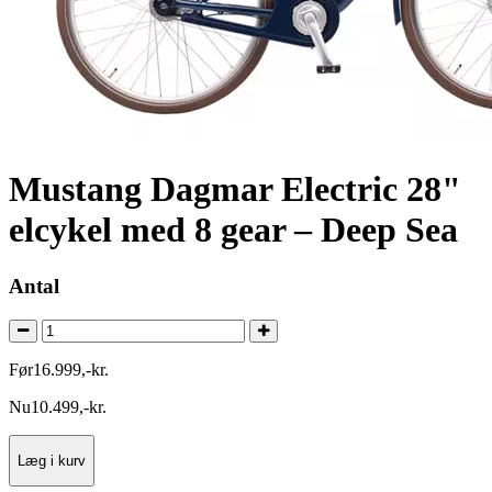
Mustang Dagmar Electric 28"
elcykel med 8 gear – Deep Sea
Antal
Før
16.999
,
-
kr.
Nu
10.499
,
-
kr.
Læg i kurv