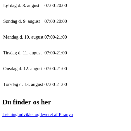
Lørdag d. 8. august
0
7
:
0
0
-
20
:
0
0
Søndag d. 9. august
0
7
:
0
0
-
20
:
0
0
Mandag d. 10. august
0
7
:
0
0
-
21
:
0
0
Tirsdag d. 11. august
0
7
:
0
0
-
21
:
0
0
Onsdag d. 12. august
0
7
:
0
0
-
21
:
0
0
Torsdag d. 13. august
0
7
:
0
0
-
21
:
0
0
Du finder os her
Løsning udviklet og leveret af
Piranya