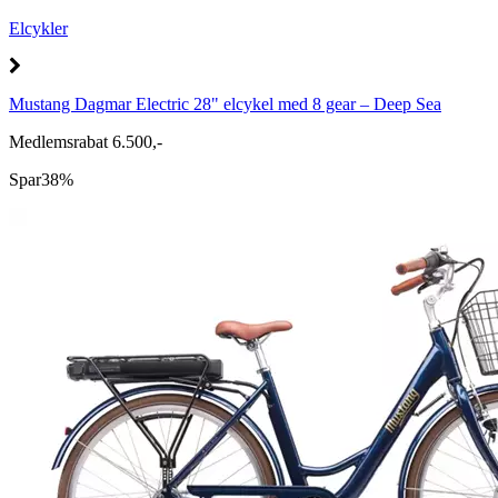
Elcykler
Mustang Dagmar Electric 28" elcykel med 8 gear – Deep Sea
Medlemsrabat 6.500,-
Spar
38%