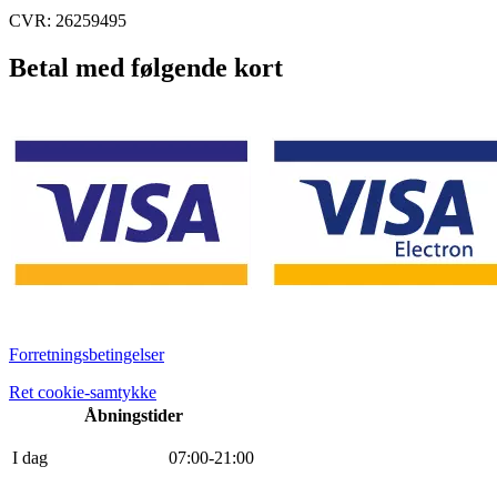
CVR: 26259495
Betal med følgende kort
Forretningsbetingelser
Ret cookie-samtykke
Åbningstider
I dag
0
7
:
0
0
-
21
:
0
0