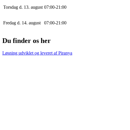
Torsdag d. 13. august
0
7
:
0
0
-
21
:
0
0
Fredag d. 14. august
0
7
:
0
0
-
21
:
0
0
Du finder os her
Løsning udviklet og leveret af
Piranya