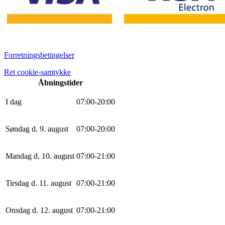
Forretningsbetingelser
Ret cookie-samtykke
Åbningstider
I dag
0
7
:
0
0
-
20
:
0
0
Søndag d. 9. august
0
7
:
0
0
-
20
:
0
0
Mandag d. 10. august
0
7
:
0
0
-
21
:
0
0
Tirsdag d. 11. august
0
7
:
0
0
-
21
:
0
0
Onsdag d. 12. august
0
7
:
0
0
-
21
:
0
0