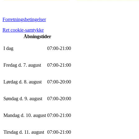
Forretningsbetingelser
Ret cookie-samtykke
Åbningstider
I dag
0
7
:
0
0
-
21
:
0
0
Fredag d. 7. august
0
7
:
0
0
-
21
:
0
0
Lørdag d. 8. august
0
7
:
0
0
-
20
:
0
0
Søndag d. 9. august
0
7
:
0
0
-
20
:
0
0
Mandag d. 10. august
0
7
:
0
0
-
21
:
0
0
Tirsdag d. 11. august
0
7
:
0
0
-
21
:
0
0