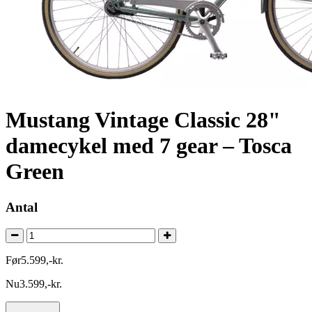
Mustang Vintage Classic 28"
damecykel med 7 gear – Tosca
Green
Antal
Før
5.599
,
-
kr.
Nu
3.599
,
-
kr.