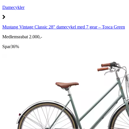
Damecykler
Mustang Vintage Classic 28" damecykel med 7 gear – Tosca Green
Medlemsrabat 2.000,-
Spar
36%