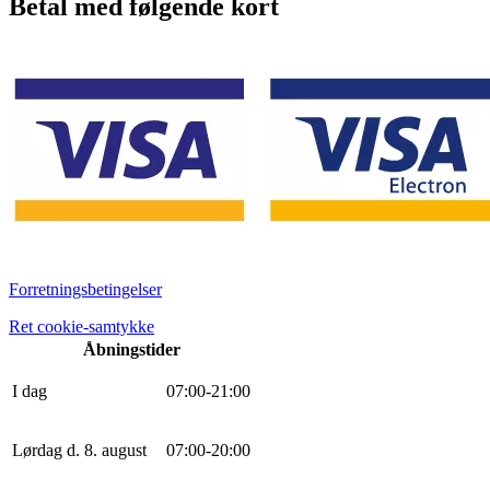
Betal med følgende kort
Forretningsbetingelser
Ret cookie-samtykke
Åbningstider
I dag
0
7
:
0
0
-
21
:
0
0
Lørdag d. 8. august
0
7
:
0
0
-
20
:
0
0