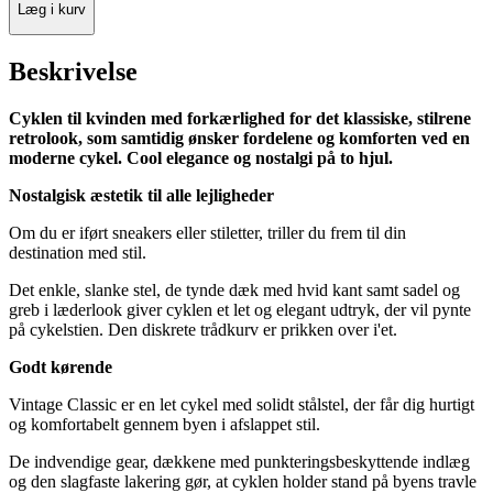
Læg i kurv
Beskrivelse
Cyklen til kvinden med forkærlighed for det klassiske, stilrene
retrolook, som samtidig ønsker fordelene og komforten ved en
moderne cykel. Cool elegance og nostalgi på to hjul.
Nostalgisk æstetik til alle lejligheder
Om du er iført sneakers eller stiletter, triller du frem til din
destination med stil.
Det enkle, slanke stel, de tynde dæk med hvid kant samt sadel og
greb i læderlook giver cyklen et let og elegant udtryk, der vil pynte
på cykelstien. Den diskrete trådkurv er prikken over i'et.
Godt kørende
Vintage Classic er en let cykel med solidt stålstel, der får dig hurtigt
og komfortabelt gennem byen i afslappet stil.
De indvendige gear, dækkene med punkteringsbeskyttende indlæg
og den slagfaste lakering gør, at cyklen holder stand på byens travle