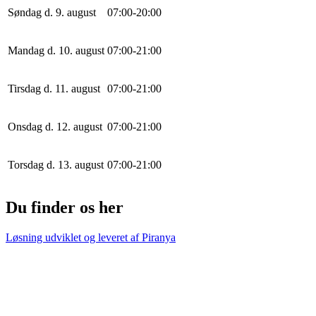
Søndag d. 9. august
0
7
:
0
0
-
20
:
0
0
Mandag d. 10. august
0
7
:
0
0
-
21
:
0
0
Tirsdag d. 11. august
0
7
:
0
0
-
21
:
0
0
Onsdag d. 12. august
0
7
:
0
0
-
21
:
0
0
Torsdag d. 13. august
0
7
:
0
0
-
21
:
0
0
Du finder os her
Løsning udviklet og leveret af
Piranya